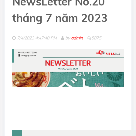
NewsLetter No.20
tháng 7 năm 2023
7/4/2023 4:47:40 PM
by
admin
5875