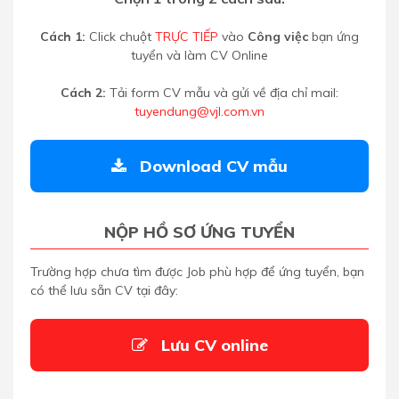
Chọn 1 trong 2 cách sau:
Cách 1:
Click chuột
TRỰC TIẾP
vào
Công việc
bạn ứng
tuyển và làm CV Online
Cách 2:
Tải form CV mẫu và gửi về địa chỉ mail:
tuyendung@vjl.com.vn
Download CV mẫu
NỘP HỒ SƠ ỨNG TUYỂN
Trường hợp chưa tìm được Job phù hợp để ứng tuyển, bạn
có thể lưu sẵn CV tại đây:
Lưu CV online