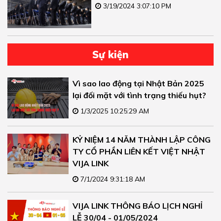
3/19/2024 3:07:10 PM
Sự kiện
Vì sao lao động tại Nhật Bản 2025
lại đối mặt với tình trạng thiếu hụt?
1/3/2025 10:25:29 AM
KỶ NIỆM 14 NĂM THÀNH LẬP CÔNG
TY CỔ PHẦN LIÊN KẾT VIỆT NHẬT
VIJA LINK
7/1/2024 9:31:18 AM
VIJA LINK THÔNG BÁO LỊCH NGHỈ
LỄ 30/04 - 01/05/2024