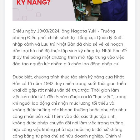
Chiều ngày 19/03/2024, ông Nagata Yuki - Trưởng
phòng Điều phối chính sách tại Tổng cục Quản lý Xuất
nhập cảnh và Lưu trú Nhật Bản đã chia sẻ về kế hoạch
dần loại bỏ chế độ thực tập sinh kỹ năng tại Nhật Bản để
thay thế bằng một chương trình mới tập trung vào việc
đào tạo nguồn lực nhằm giữ chân lao động nhập cư.
Được biết, chương trình thực tập sinh kỹ năng của Nhật
Bản có từ năm 1992, tuy nhiên trong suốt thời gian triển
khai đã gặp rất nhiều vấn đề trục trặc. Thời gian làm
việc kéo dài từ 1 đến 5 năm được coi là "học việc", trong
khi người lao động chỉ nhận mức lương tối thiểu và
không được hưởng các khoản thưởng hoặc phụ cấp như
công nhân bản xứ. Thêm vào đó, các thực tập sinh
không được phép chuyển đổi nơi làm việc trong trường
hợp công việc không phù hợp hoặc họ bị đối xử không
công bằng từ phía chủ sở hữu doanh nghiệp. Chính vì