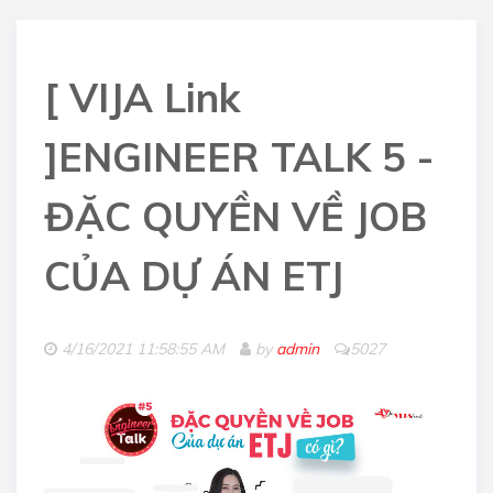
[ VIJA Link
]ENGINEER TALK 5 -
ĐẶC QUYỀN VỀ JOB
CỦA DỰ ÁN ETJ
4/16/2021 11:58:55 AM
by
admin
5027