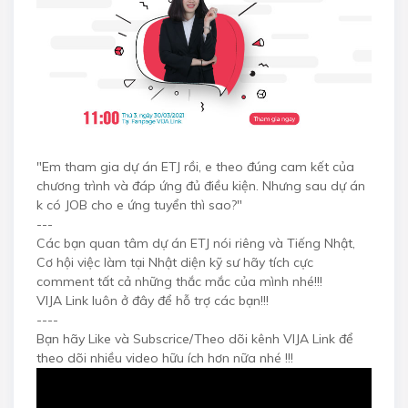
"Em tham gia dự án ETJ rồi, e theo đúng cam kết của
chương trình và đáp ứng đủ điều kiện. Nhưng sau dự án
k có JOB cho e ứng tuyển thì sao?"
---
Các bạn quan tâm dự án ETJ nói riêng và Tiếng Nhật,
Cơ hội việc làm tại Nhật diện kỹ sư hãy tích cực
comment tất cả những thắc mắc của mình nhé!!!
VIJA Link luôn ở đây để hỗ trợ các bạn!!!
----
Bạn hãy Like và Subscrice/Theo dõi kênh VIJA Link để
theo dõi nhiều video hữu ích hơn nữa nhé !!!