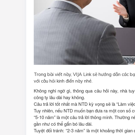
Trong bài viết này, VIJA Link sẽ hướng dẫn các bạ
với câu hỏi kinh điển này nhé.
Không nghi ngờ gì, thông qua câu hỏi này, nhà t
công ty lâu dài hay không.
Câu trả lời tốt nhất mà NTD kỳ vọng sẽ là “Làm việc
Tuy nhiên, nếu NTD muốn bạn đưa ra một con số cụ
“5-10 năm” là một câu trả lời thông minh. Thường nế
gần như có thể gắn bó lâu dài.
Tuyệt đối tránh: “2-3 năm” là một khoảng thời gian q