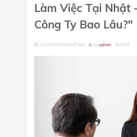
Làm Việc Tại Nhật
Công Ty Bao Lâu?"
11/16/2018 9:44:47 AM
by
admin
4741