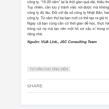
công ty. “15-20 năm” lại là thời gian quá dài, thiếu th
Tuy nhiên, cần lưu ý tránh việc nói được mà không
công ty đủ lâu. Đối với đa số công ty Nhật Bản, ha
công ty. Từ năm thứ ba bạn mới có thể tạo ra giá tr
Ngay cả bạn cũng cần có thời gian để học, thực hà
trông núi nọ mà tạo nên một hồ sơ xấu xí trong m
riêng nhé.
Nguồn: VIJA Link., JSC Consulting Team
TƯ VẤN CHO ỨNG VIÊN
SHARE: