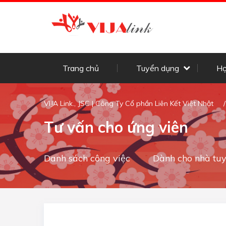
Trang chủ
Tuyển dụng
Họ
VIJA Link., JSC | Công Ty Cổ phần Liên Kết Việt Nhật
Tư vấn cho ứng viên
Danh sách công việc
Dành cho nhà tu