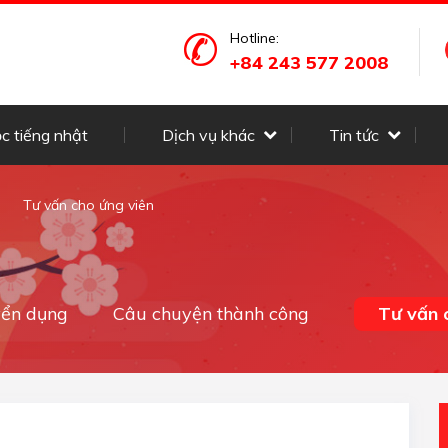
Hotline:
+84 243 577 2008
c tiếng nhật
Dịch vụ khác
Tin tức
Tư vấn cho ứng viên
yển dụng
Câu chuyện thành công
Tư vấn 