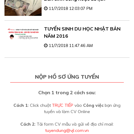
11/7/2018 12:03:07 PM
TUYỂN SINH DU HỌC NHẬT BẢN
NĂM 2016
11/7/2018 11:47:46 AM
NỘP HỒ SƠ ỨNG TUYỂN
Chọn 1 trong 2 cách sau:
Cách 1:
Click chuột
TRỰC TIẾP
vào
Công việc
bạn ứng
tuyển và làm CV Online
Cách 2:
Tải form CV mẫu và gửi về địa chỉ mail:
tuyendung@vjl.com.vn