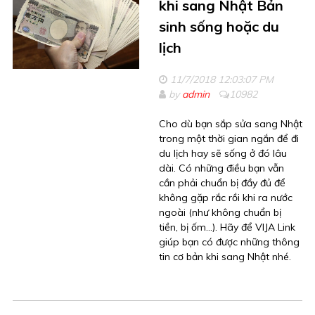
khi sang Nhật Bản
sinh sống hoặc du
lịch
11/7/2018 12:03:07 PM
by
admin
10982
Cho dù bạn sắp sửa sang Nhật
trong một thời gian ngắn để đi
du lịch hay sẽ sống ở đó lâu
dài. Có những điều bạn vẫn
cần phải chuẩn bị đầy đủ để
không gặp rắc rồi khi ra nước
ngoài (như không chuẩn bị
tiền, bị ốm...). Hãy để VIJA Link
giúp bạn có được những thông
tin cơ bản khi sang Nhật nhé.