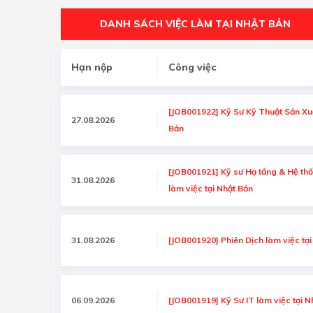
DANH SÁCH VIỆC LÀM TẠI NHẬT BẢN
Hạn nộp
Công việc
[JOB001922] Kỹ Sư Kỹ Thuật Sản Xuấ
27.08.2026
Bản
[JOB001921] Kỹ sư Hạ tầng & Hệ t
31.08.2026
làm việc tại Nhật Bản
31.08.2026
[JOB001920] Phiên Dịch làm việc tại
06.09.2026
[JOB001919] Kỹ Sư IT làm việc tại N