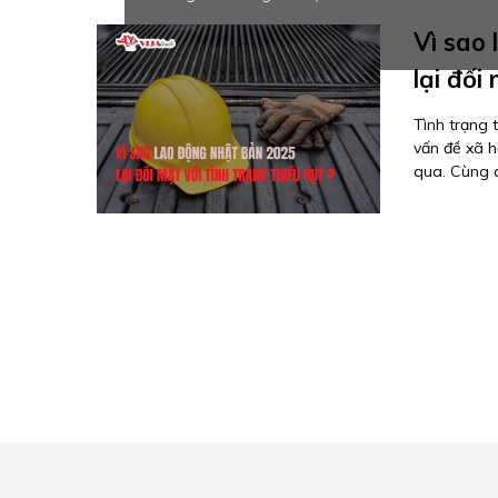
Vì sao
lại đối
Tình trạng 
vấn đề xã h
qua. Cùng c