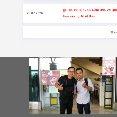
[JOB001913] Kỹ Sư Đảm Bảo Và Quả
29.07.2026
làm việc tại Nhật Bản
Xe