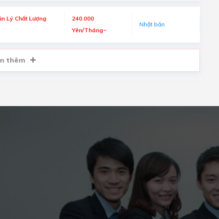
n Lý Chất Lượng
240.000
Nhật bản
Yên/Tháng~
m thêm