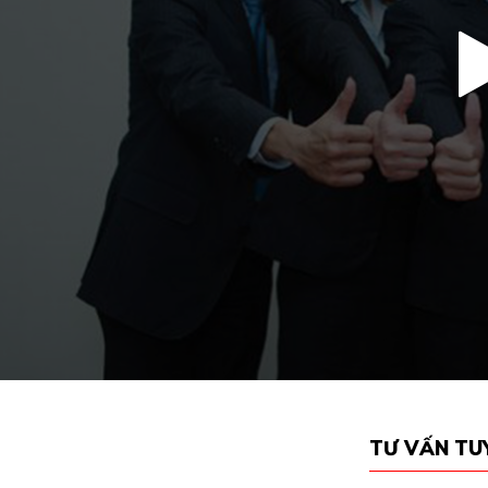
Nguyễn Mậu Thành - Lê Tuấn
Phạm Đăn
Vũ - Kỹ Sư Xây Dựng làm việc
Trãi - Ho
tại Nhật Bản
Hùng - Kỹ
VIJA Link xin gửi lời chúc mừng tới hai ứng
VIJA Link xi
viên Nguyễn Mậu Thành và Lê Tuấn Vũ,
đến 4 ứng vi
các bạn là những kỹ sư đầu tiên của năm
dựng tại Ch
2024 khi đỗ job và chỉ mất 4 tháng để
Quốc Trãi, 
nhập cảnh thành công tại Nhật Bản.
từ trái qua 
quá trình đào
tự hào và v
chính thức n
nước Nhật B
TƯ VẤN TU