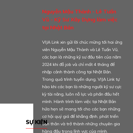
nh Quốc
Nguyễn Mậu Thành - Lê Tuấn
g - Lưu
Vũ - Kỹ Sư Xây Dựng làm việc
xây dựng
tại Nhật Bản
lời chúc mừng
VIJA Link xin gửi lời chúc mừng tới hai ứng
 kế xây
viên Nguyễn Mậu Thành và Lê Tuấn Vũ,
 Dũng, Đinh
các bạn là những kỹ sư đầu tiên của năm
(theo thứ tự
2024 khi đỗ job và chỉ mất 4 tháng để
u Hùng. Sau
nhập cảnh thành công tại Nhật Bản.
JA Link rất
Trong quá trình tuyển dụng, VIJA Link tự
o các bạn đã
hào khi các bạn là những người kỹ sư cực
ông tại đất
kỳ tài năng, luôn nỗ lực và phấn đấu hết
mình. Hành trình làm việc tại Nhật Bản
hứa hẹn sẽ mang tới cho các bạn những
cơ hội quý giá để khẳng định, phát triển
SỰ KIỆN
bản thân và trở thành những chuyên gia
hàng đầu trong lĩnh vực của mình.