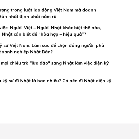
trọng trong luật lao động Việt Nam mà doanh
Bản nhất định phải nắm rõ
iệc: Người Việt – Người Nhật khác biệt thế nào,
 Nhật cần biết để “hòa hợp – hiệu quả”?
ỹ sư Việt Nam: Làm sao để chọn đúng người, phù
doanh nghiệp Nhật Bản?
 mọi chiêu trò "lừa đảo" sang Nhật làm việc diện kỹ
 kỹ sư đi Nhật là bao nhiêu? Có nên đi Nhật diện kỹ