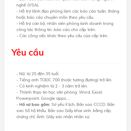
nghề (VSA).
-
Hỗ trợ lãnh đạo phòng làm các báo cáo tuần, tháng
hoặc báo cáo chuyên môn theo yêu cầu.
-
Hỗ trợ cán bộ, nhân viên phòng kinh doanh trong
công tác thông tin, báo cáo cho cấp trên.
-
Các công việc khác theo yêu cầu của cấp trên.
Yêu cầu
-
Nữ, từ 25 đến 35 tuổi.
-
Tiếng anh TOEIC 700 (hoặc tương đương) trở lên.
-
Có kinh nghiệm từ 2 - 3 năm trở lên.
-
Thành thạo tin học văn phòng: Word; Excel;
Powerpoint; Google apps,…
-
Hồ sơ bao gồm:
Sơ yếu lí lịch, Bản sao CCCD, Bản
sao Sổ hộ khẩu, Bản sao Giấy khai sinh, bằng cấp,
chứng chỉ, Ảnh; Giấy xác nhận nhân sự.