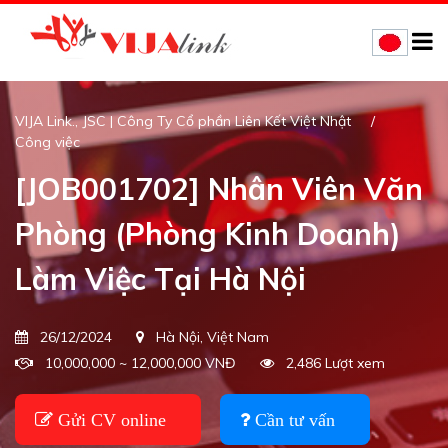
VIJA Link., JSC | Công Ty Cổ phần Liên Kết Việt Nhật
Công việc
[JOB001702] Nhân Viên Văn
Phòng (Phòng Kinh Doanh)
Làm Việc Tại Hà Nội
26/12/2024
Hà Nội, Việt Nam
10,000,000 ~ 12,000,000 VNĐ
2,486 Lượt xem
Gửi CV online
Cần tư vấn