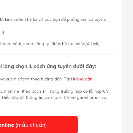
A Link sẽ liên hệ lại với các bạn để phỏng vấn sơ tuyển.
ng
ành thủ tục vào công ty (được hỗ trợ bởi VIJA Link)
i lòng chọn 1 cách ứng tuyển dưới đây:
e và submit form theo hướng dẫn. Tải
Hướng dẫn
 CV online (theo cách 1). Trong trường hợp có lỗi nộp CV,
. Điền đầy đủ thông tin vào form CV và gửi về email
và
online
(mẫu chuẩn)