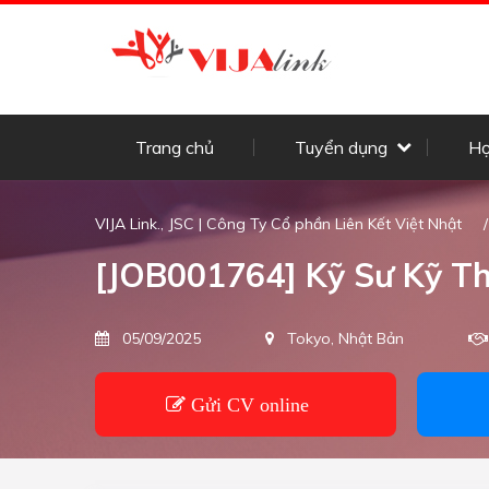
Trang chủ
Tuyển dụng
Họ
VIJA Link., JSC | Công Ty Cổ phần Liên Kết Việt Nhật
[JOB001764] Kỹ Sư Kỹ T
05/09/2025
Tokyo, Nhật Bản
Gửi CV online