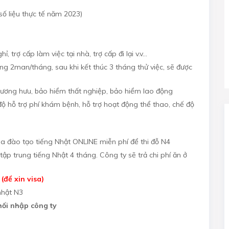
số liệu thực tế năm 2023)
 trợ cấp làm việc tại nhà, trợ cấp đi lại v.v…
ng 2man/tháng, sau khi kết thúc 3 tháng thử việc, sẽ được
lương hưu, bảo hiểm thất nghiệp, bảo hiểm lao động
độ hỗ trợ phí khám bệnh, hỗ trợ hoạt động thể thao, chế độ
óa đào tạo tiếng Nhật ONLINE miễn phí để thi đỗ N4
tập trung tiếng Nhật 4 tháng.
Công ty sẽ trả chi phí ăn ở
(để xin visa)
 nhật N3
hối nhập công ty