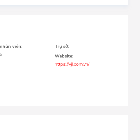
nhân viên:
Trụ sở:
i
Website:
https://vjl.com.vn/