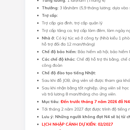
Tăng lương:
1 lần/năm (Tháng 4)
Thưởng:
3 lần/năm (5,9 tháng lương; dựa vào 
Trợ cấp:
Trợ cấp gia đình, trợ cấp quản lý
Trợ cấp tăng ca, trợ cấp làm đêm, làm ngày nghỉ,
Nhà ở:
Có ký túc xá ở công ty (Nhà kiểu 1 phò
hỗ trợ đối đa 12 man/tháng)
Chế độ bảo hiểm:
Bảo hiểm xã hội, bảo hiểm 
Các chế độ khác:
Chế độ hỗ trợ thi bằng, chế 
công đoàn
Chế độ đào tạo tiếng Nhật:
Sau khi đỗ JOB, ứng viên sẽ được tham gia kh
Sau khi nhận bằng tốt nghiệp, ứng viên sẽ học 
và trả lương 8 man/tháng cho ứng viên.
Mục tiêu:
Đến trước tháng 7 năm 2026 đỗ N4 
Tới tháng 2 năm 2027 đạt được trình độ tiếng
Lưu ý: Những người không đạt N4 sẽ bị từ c
LỊCH NHẬP CẢNH DỰ KIẾN: 02/2027