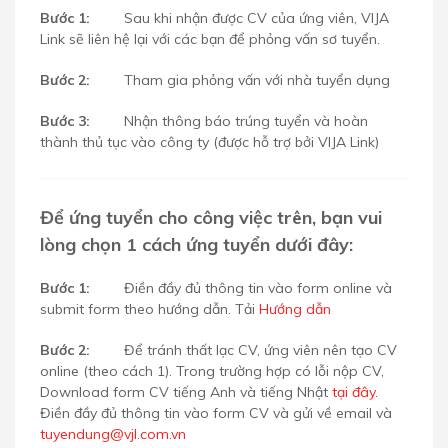
Bước 1:
Sau khi nhận được CV của ứng viên, VIJA
Link sẽ liên hệ lại với các bạn để phỏng vấn sơ tuyển.
Bước 2:
Tham gia phỏng vấn với nhà tuyển dụng
Bước 3:
Nhận thông báo trúng tuyển và hoàn
thành thủ tục vào công ty (được hỗ trợ bởi VIJA Link)
Để ứng tuyển cho công việc trên, bạn vui
lòng chọn 1 cách ứng tuyển dưới đây:
Bước 1:
Điền đầy đủ thông tin vào form online và
submit form theo hướng dẫn. Tải
Hướng dẫn
Bước 2:
Để tránh thất lạc CV, ứng viên nên tạo CV
online (theo cách 1). Trong trường hợp có lỗi nộp CV,
Download form CV tiếng Anh và tiếng Nhật
tại đây
.
Điền đầy đủ thông tin vào form CV và gửi về email
và
tuyendung@vjl.com.vn