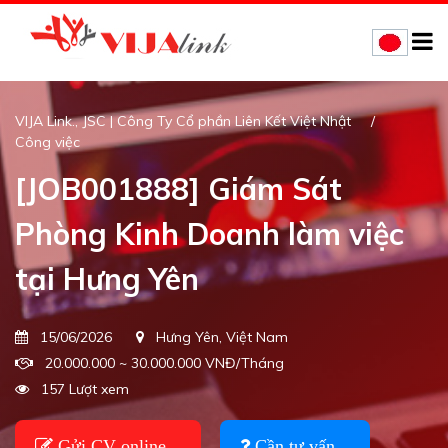
VIJA Link., JSC | Công Ty Cổ phần Liên Kết Việt Nhật
Công việc
[JOB001888] Giám Sát
Phòng Kinh Doanh làm việc
tại Hưng Yên
15/06/2026
Hưng Yên, Việt Nam
20.000.000 ~ 30.000.000 VNĐ/Tháng
157 Lượt xem
Gửi CV online
Cần tư vấn