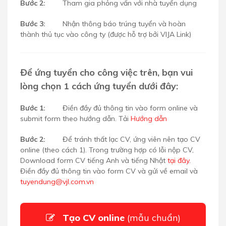
Bước 2:
Tham gia phỏng vấn với nhà tuyển dụng
Bước 3:
Nhận thông báo trúng tuyển và hoàn
thành thủ tục vào công ty (được hỗ trợ bởi VIJA Link)
Để ứng tuyển cho công việc trên, bạn vui
lòng chọn 1 cách ứng tuyển dưới đây:
Bước 1:
Điền đầy đủ thông tin vào form online và
submit form theo hướng dẫn. Tải
Hướng dẫn
Bước 2:
Để tránh thất lạc CV, ứng viên nên tạo CV
online (theo cách 1). Trong trường hợp có lỗi nộp CV,
Download form CV tiếng Anh và tiếng Nhật
tại đây
.
Điền đầy đủ thông tin vào form CV và gửi về email
và
tuyendung@vjl.com.vn
Tạo CV online
(mẫu chuẩn)