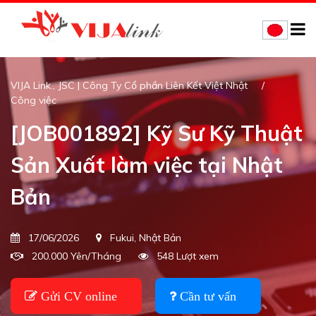
VIJA Link., JSC | Công Ty Cổ phần Liên Kết Việt Nhật
Công việc
[JOB001892] Kỹ Sư Kỹ Thuật
Sản Xuất làm việc tại Nhật
Bản
17/06/2026
Fukui, Nhật Bản
200.000 Yên/Tháng
548 Lượt xem
Gửi CV online
Cần tư vấn