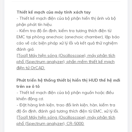
Thiết kế mạch của máy tính xách tay
- Thiết kế mạch điện của bộ phận hiển thị ảnh và bộ
phận phát tín hiệu.
- Kiểm tra độ ổn định, kiểm tra tương thích điện từ
EMC tại phòng anechoic (anechoic chamber), lập báo
cáo về các biện pháp xử lý lỗi và kết quả thử nghiệm
đánh giá.
[Tool] Máy hiện sóng (Oscilloscope), máy phân tích
phổ (Spectrum analyzer), phần mềm thiết kế mạch
điện tử OrCAD.
Phát triển hệ thống thiết bị hiển thị HUD thế hệ mới
trên xe ô tô
- Thiết kế mạch điện của bộ phận nguồn hoặc điều
khiển động cơ.
- Đặt hàng linh kiện, trao đổi linh kiện, hàn, kiểm tra
độ ổn định, đánh giá tương thích điện từ EMC, xử lý lỗi.
[Tool] Máy hiện sóng (Oscilloscope), máy phân tích
phổ (Spectrum analyzer), CR-5000.