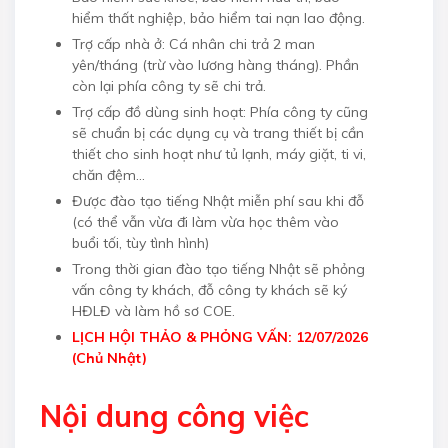
hiểm thất nghiệp, bảo hiểm tai nạn lao động.
Trợ cấp nhà ở: Cá nhân chi trả 2 man
yên/tháng (trừ vào lương hàng tháng). Phần
còn lại phía công ty sẽ chi trả.
Trợ cấp đồ dùng sinh hoạt: Phía công ty cũng
sẽ chuẩn bị các dụng cụ và trang thiết bị cần
thiết cho sinh hoạt như tủ lạnh, máy giặt, ti vi,
chăn đệm...
Được đào tạo tiếng Nhật miễn phí sau khi đỗ
(có thể vẫn vừa đi làm vừa học thêm vào
buổi tối, tùy tình hình)
Trong thời gian đào tạo tiếng Nhật sẽ phỏng
vấn công ty khách, đỗ công ty khách sẽ ký
HĐLĐ và làm hồ sơ COE.
LỊCH HỘI THẢO & PHỎNG VẤN: 12/07/2026
(Chủ Nhật)
Nội dung công việc