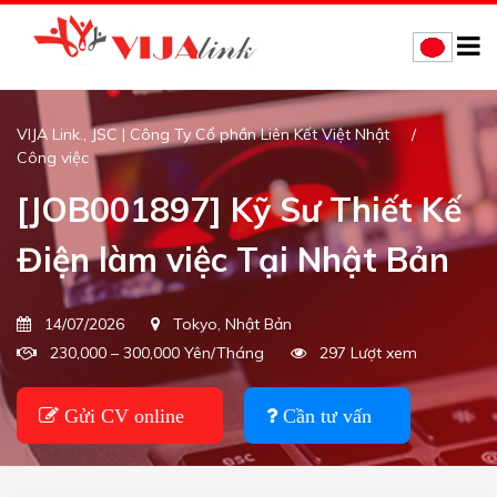
VIJA Link., JSC | Công Ty Cổ phần Liên Kết Việt Nhật
Công việc
[JOB001897] Kỹ Sư Thiết Kế
Điện làm việc Tại Nhật Bản
14/07/2026
Tokyo, Nhật Bản
230,000 – 300,000 Yên/Tháng
297 Lượt xem
Gửi CV online
Cần tư vấn