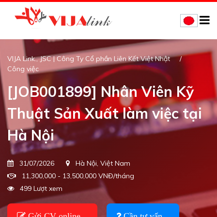
VIJA Link., JSC | Công Ty Cổ phần Liên Kết Việt Nhật
Công việc
[JOB001899] Nhân Viên Kỹ
Thuật Sản Xuất làm việc tại
Hà Nội
31/07/2026
Hà Nội, Việt Nam
11,300,000 - 13,500,000 VNĐ/tháng
499 Lượt xem
Gửi CV online
Cần tư vấn