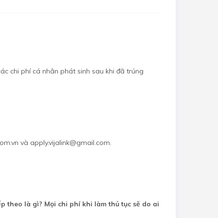
các chi phí cá nhân phát sinh sau khi đã trúng
com.vn và apply.vijalink@gmail.com.
theo là gì? Mọi chi phí khi làm thủ tục sẽ do ai