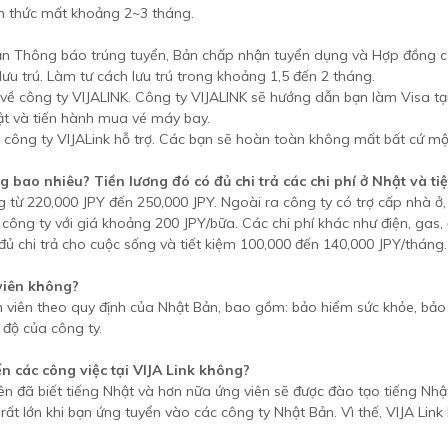
ính thức mất khoảng 2~3 tháng.
 bạn Thông báo trúng tuyển, Bản chấp nhận tuyển dụng và Hợp đồng c
ưu trú. Làm tư cách lưu trú trong khoảng 1,5 đến 2 tháng.
ửi về công ty VIJALINK. Công ty VIJALINK sẽ hướng dẫn bạn làm Visa t
Nhật và tiến hành mua vé máy bay.
à công ty VIJALink hỗ trợ. Các bạn sẽ hoàn toàn không mất bất cứ mộ
bao nhiêu? Tiền lương đó có đủ chi trả các chi phí ở Nhật và tiệ
ừ 220,000 JPY đến 250,000 JPY. Ngoài ra công ty có trợ cấp nhà ở, đ
ủa công ty với giá khoảng 200 JPY/bữa. Các chi phí khác như điện, gas
ủ chi trả cho cuộc sống và tiết kiệm 100,000 đến 140,000 JPY/tháng.
viên không?
 viên theo quy định của Nhật Bản, bao gồm: bảo hiểm sức khỏe, bảo
 độ của công ty.
ển các công việc tại VIJA Link không?
n đã biết tiếng Nhật và hơn nữa ứng viên sẽ được đào tạo tiếng Nhật
hế rất lớn khi bạn ứng tuyển vào các công ty Nhật Bản. Vì thế, VIJA Li