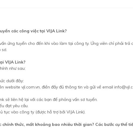
uyển các công việc tại VIJA Link?
vấn ứng tuyển cho đến khi vào làm tại công ty. Ứng viên chỉ phải trả 
 sơ.
ại VIJA Link?
chính như sau:
hức dưới đây:
 website vjl.com.vn, điền đầy đủ thông tin và gửi về email info@vjl.
nk sẽ liên hệ lại với các bạn để phỏng vấn sơ tuyển.
u đạt yêu cầu.
 tục vào công ty (được hỗ trợ bởi VIJA Link).
 chính thức, mất khoảng bao nhiêu thời gian? Các bước cụ thể tiếp 