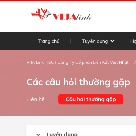
Trang chủ
Tuyển dụng
Họ
VIJA Link., JSC | Công Ty Cổ phần Liên Kết Việt Nhật
Các câu hỏi thường gặp
Liên hệ
Câu hỏi thường gặp
Tuyển dụng