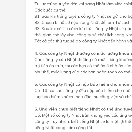
Từ lúc trúng tuyển đến khi sang Nhật làm việc ch
Các bước cụ thể :
B1: Sau khi trúng tuyển, công ty Nhật sẽ gửi cho
B2: Chuẩn bị hồ sơ nộp sang Nhật để làm Tư cách l
B3: Sau khi có Tư cách lưu trú, công ty Nhật sẽ g
thời gian chờ lấy visa, công ty sẽ chốt lịch sang 
Tất cả các thủ tục sẽ do công ty Nhật tiến hành v
4. Các công ty Nhật thường có mức lương khoảng 
Các công ty của Nhật thường có mức lương khoảng t
trợ tiền ăn trưa, thì các bạn có thể ăn ở nhà ăn c
như thế, mức lương của các bạn hoàn toàn có thể đ
5. Các công ty Nhật có nộp bảo hiểm cho nhân 
Có. Tất cả các công ty đều nộp bảo hiểm cho nhân
loại bảo hiểm khách theo đặc thù công việc và chế
6. Ứng viên chưa biết tiếng Nhật có thể ứng tuy
Có. Một số công ty Nhật Bản không yêu cầu ứng viê
công ty. Tuy nhiên, biết tiếng Nhật sẽ là một lợi t
tiếng Nhật càng sớm càng tốt.