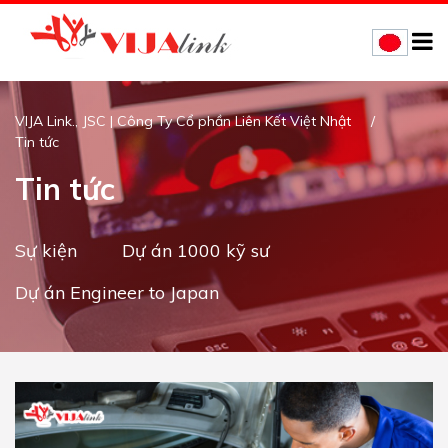
VIJA Link., JSC | Công Ty Cổ phần Liên Kết Việt Nhật
Tin tức
Tin tức
Sự kiện
Dự án 1000 kỹ sư
Dự án Engineer to Japan