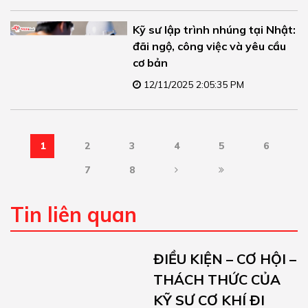
Kỹ sư lập trình nhúng tại Nhật:
đãi ngộ, công việc và yêu cầu
cơ bản
12/11/2025 2:05:35 PM
1
2
3
4
5
6
7
8
Tin liên quan
ĐIỀU KIỆN – CƠ HỘI –
THÁCH THỨC CỦA
KỸ SƯ CƠ KHÍ ĐI