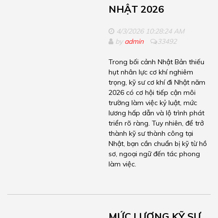
NHẬT 2026
4/3/2026 10:28:24 AM
by
admin
33492
Trong bối cảnh Nhật Bản thiếu
hụt nhân lực cơ khí nghiêm
trọng, kỹ sư cơ khí đi Nhật năm
2026 có cơ hội tiếp cận môi
trường làm việc kỷ luật, mức
lương hấp dẫn và lộ trình phát
triển rõ ràng. Tuy nhiên, để trở
thành kỹ sư thành công tại
Nhật, bạn cần chuẩn bị kỹ từ hồ
sơ, ngoại ngữ đến tác phong
làm việc.
MỨC LƯƠNG KỸ SƯ