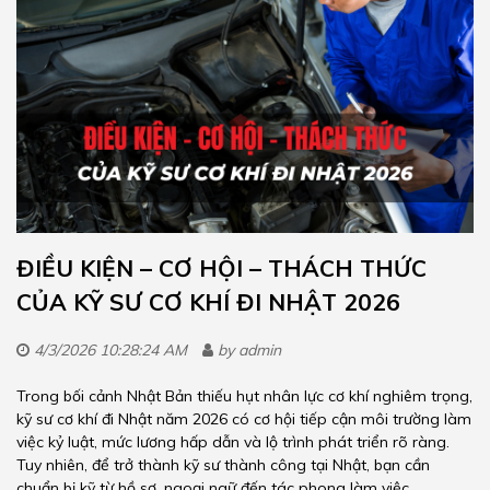
ĐIỀU KIỆN – CƠ HỘI – THÁCH THỨC
CỦA KỸ SƯ CƠ KHÍ ĐI NHẬT 2026
4/3/2026 10:28:24 AM
by
admin
Trong bối cảnh Nhật Bản thiếu hụt nhân lực cơ khí nghiêm trọng,
kỹ sư cơ khí đi Nhật năm 2026 có cơ hội tiếp cận môi trường làm
việc kỷ luật, mức lương hấp dẫn và lộ trình phát triển rõ ràng.
Tuy nhiên, để trở thành kỹ sư thành công tại Nhật, bạn cần
chuẩn bị kỹ từ hồ sơ, ngoại ngữ đến tác phong làm việc.