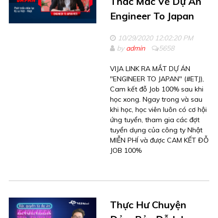
Thắc Mắc Về Dự Án
Engineer To Japan
10/29/2020 12:02:20 PM
by
admin
5658
VIJA LINK RA MẮT DỰ ÁN
"ENGINEER TO JAPAN" (#ETJ),
Cam kết đỗ Job 100% sau khi
học xong. Ngay trong và sau
khi học, học viên luôn có cơ hội
ứng tuyển, tham gia các đợt
tuyển dụng của công ty Nhật
MIỄN PHÍ và được CAM KẾT ĐỖ
JOB 100%
Thực Hư Chuyện