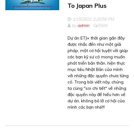
To Japan Plus
1/15/2021 2:20:56 PM
by
admin
5504
Dự án ETJ+ thời gian gần đây
được nhắc đến như một giải
pháp, một cơ hội tuyệt vời giúp
các bạn kỹ sư có mong muốn
phát triển bản thân, hiện thực
mục tiêu Nhật Bản của mình
với những đặc quyền chưa từng
có. Trong bài viết này, chúng
ta cùng "soi chi tiết" về những
đặc quyền này để hiểu hơn về
dự án, không bỏ lỡ cơ hội của
mình các bạn nhé!!!