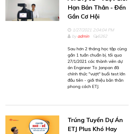
Hạn Bản Thân - Đến
Gần Cơ Hội
1/27/2021 2:04:04 PM
by
admin
6262
Sau hơn 2 tháng học tập cùng
gần 1 tuần chuẩn bị, tối qua
27/1/2021 các thành viên dự
án Engineer To Janpan đã
chính thức "vượt" buổi test lớn
đầu tiên - giới thiệu bản thân
phong cách ETJ.
Trúng Tuyển Dự Án
ETJ Plus Khó Hay