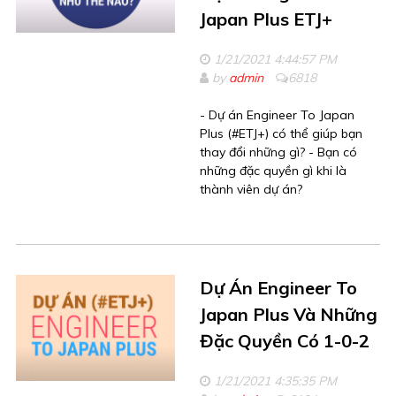
Japan Plus ETJ+
1/21/2021 4:44:57 PM
by
admin
6818
- Dự án Engineer To Japan
Plus (#ETJ+) có thể giúp bạn
thay đổi những gì? - Bạn có
những đặc quyền gì khi là
thành viên dự án?
Dự Án Engineer To
Japan Plus Và Những
Đặc Quyền Có 1-0-2
1/21/2021 4:35:35 PM