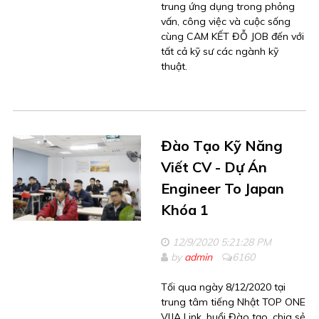
trung ứng dụng trong phỏng
vấn, công việc và cuộc sống
cùng CAM KẾT ĐỖ JOB đến với
tất cả kỹ sư các ngành kỹ
thuật.
Đào Tạo Kỹ Năng
Viết CV - Dự Án
Engineer To Japan
Khóa 1
12/9/2020 5:21:28 PM
by
admin
6160
Tối qua ngày 8/12/2020 tại
trung tâm tiếng Nhật TOP ONE
VIJA Link, buổi Đào tạo, chia sẻ