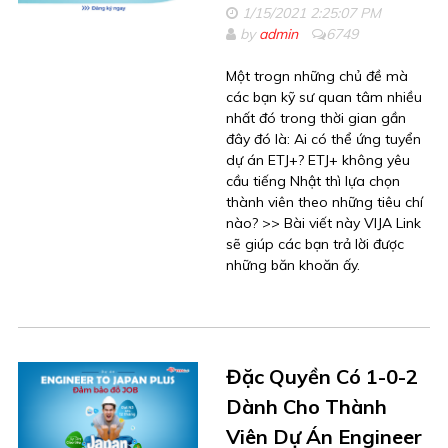
1/15/2021 2:25:07 PM
by
admin
6749
Một trogn những chủ đề mà
các bạn kỹ sư quan tâm nhiều
nhất đó trong thời gian gần
đây đó là: Ai có thể ứng tuyển
dự án ETJ+? ETJ+ không yêu
cầu tiếng Nhật thì lựa chọn
thành viên theo những tiêu chí
nào? >> Bài viết này VIJA Link
sẽ giúp các bạn trả lời được
những băn khoăn ấy.
Đặc Quyền Có 1-0-2
Dành Cho Thành
Viên Dự Án Engineer