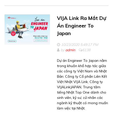
VIJA Link Ra Mắt Dự
Án Engineer To
Japan
10/23/2020 5:49:17 PM
by
admin
6138
Dự án Engineer To Japan nằm
trong khuôn khổ hợp tác giữa
các công ty Việt Nam và Nhật
Bản: Công ty Cổ phần Liên Kết
Việt Nhật VIJA Link, Công ty
VIJALinkJAPAN, Trung tâm
tiếng Nhật Top One dành cho
sinh viên, kỹ sư, cử nhân các
ngành kỹ thuật có mong muốn
làm việc tại Nhật.