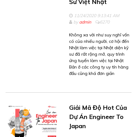
Sư Việt Nhật
11/24/2020 9:13:41 AM
by
admin
6270
Không xa vời như suy nghĩ vốn
có của nhiều người, cơ hội đến
Nhật làm việc tại Nhật diện kỹ
sư đã rất rộng mở, quy trình
ứng tuyển làm việc tại Nhật
Bản ở các công ty uy tín hàng
đầu cũng khá đơn giản
Giải Mã Độ Hot Của
Dự Án Engineer To
Japan