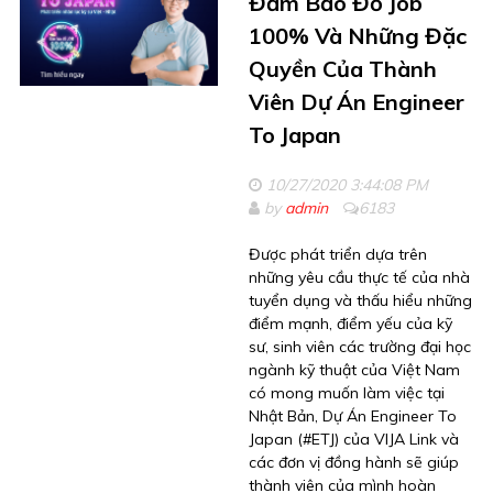
Đảm Bảo Đỗ Job
100% Và Những Đặc
Quyền Của Thành
Viên Dự Án Engineer
To Japan
10/27/2020 3:44:08 PM
by
admin
6183
Được phát triển dựa trên
những yêu cầu thực tế của nhà
tuyển dụng và thấu hiểu những
điểm mạnh, điểm yếu của kỹ
sư, sinh viên các trường đại học
ngành kỹ thuật của Việt Nam
có mong muốn làm việc tại
Nhật Bản, Dự Án Engineer To
Japan (#ETJ) của VIJA Link và
các đơn vị đồng hành sẽ giúp
thành viên của mình hoàn