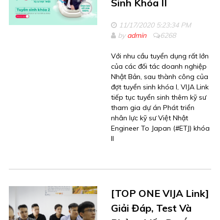
Sinh Khóa II
11/17/2020 5:23:34 PM
by
admin
6268
Với nhu cầu tuyển dụng rất lớn
của các đối tác doanh nghiệp
Nhật Bản, sau thành công của
đợt tuyển sinh khóa I, VIJA Link
tiếp tục tuyển sinh thêm kỹ sư
tham gia dự án Phát triển
nhân lực kỹ sư Việt Nhật
Engineer To Japan (#ETJ) khóa
II
[TOP ONE VIJA Link]
Giải Đáp, Test Và