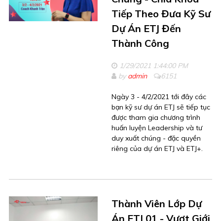
Tiếp Theo Đưa Kỹ Sư
Dự Án ETJ Đến
Thành Công
1/29/2021 1:44:00 PM
by
admin
6151
Ngày 3 - 4/2/2021 tới đây các
bạn kỹ sư dự án ETJ sẽ tiếp tục
được tham gia chương trình
huấn luyện Leadership và tư
duy xuất chúng - đặc quyền
riêng của dự án ETJ và ETJ+.
Thành Viên Lớp Dự
Án ETJ 01 - Vượt Giới