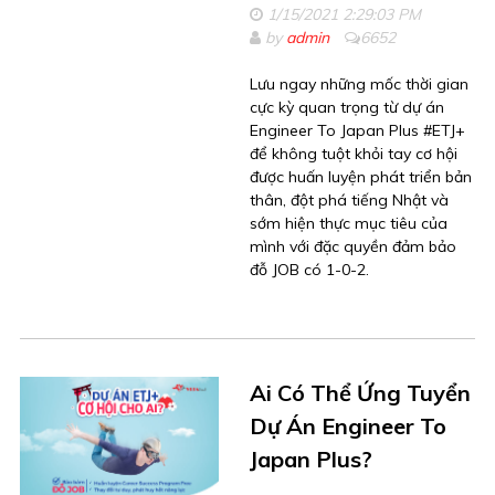
1/15/2021 2:29:03 PM
by
admin
6652
Lưu ngay những mốc thời gian
cực kỳ quan trọng từ dự án
Engineer To Japan Plus #ETJ+
để không tuột khỏi tay cơ hội
được huấn luyện phát triển bản
thân, đột phá tiếng Nhật và
sớm hiện thực mục tiêu của
mình với đặc quyền đảm bảo
đỗ JOB có 1-0-2.
Ai Có Thể Ứng Tuyển
Dự Án Engineer To
Japan Plus?