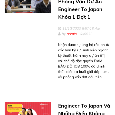
Phỏng Vấn Dự Án
Engineer To Japan
Khóa 1 Đợt 1
11/10/2020 8:57:18 AM
by
admin
6832
Nhận được sự ủng hộ rất lớn từ
các bạn kỹ sư, sinh viên ngành
kỹ thuật, hôm nay dự án ETJ
với chế độ độc quyền ĐẢM
BẢO ĐỖ JOB 100% đã chính
thức diễn ra buổi giải đáp, test
và phỏng vấn đợt đầu tiên.
Engineer To Japan Và
Những Điều Không