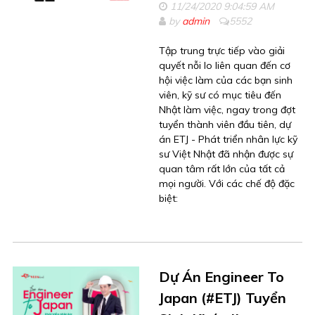
11/24/2020 9:04:59 AM
by
admin
5552
Tập trung trực tiếp vào giải
quyết nỗi lo liên quan đến cơ
hội việc làm của các bạn sinh
viên, kỹ sư có mục tiêu đến
Nhật làm việc, ngay trong đợt
tuyển thành viên đầu tiên, dự
án ETJ - Phát triển nhân lực kỹ
sư Việt Nhật đã nhận được sự
quan tâm rất lớn của tất cả
mọi người. Với các chế độ đặc
biệt:
Dự Án Engineer To
Japan (#ETJ) Tuyển