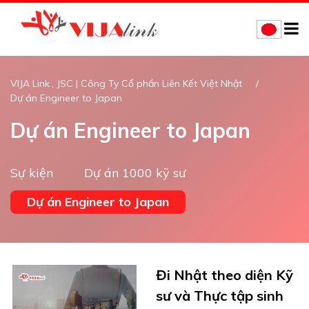
VIJA Link., JSC | Công Ty Cổ phần Liên Kết Việt Nhật
Dự án Engineer to Japan
Dự án Engineer to Japan
Sự kiện
Dự án 1000 kỹ sư
Dự án Engineer to Japan
Đi Nhật theo diện Kỹ
sư và Thực tập sinh