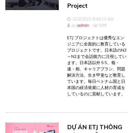
Project
3/22/2021 9:49:13 AM
by
admin
7099
ETJ プロジェクトは優秀なエン
ジニアに全面的に教育している
プロジェクトです。日本語のN3
～N2まで会話能力に注視してい
ます。日本語以外５S、報・
連・相、キャリアプラン、問題
解決方法、生き甲斐など教育し
ています。毎日ベトナム国と日
本国の経済発展に人材の育成を
しているのに貢献しています。
DỰ ÁN ETJ THÔNG