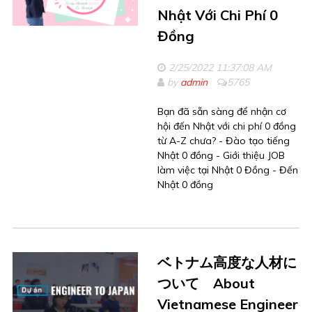
Nhật Với Chi Phí 0
Đồng
2/25/2022 11:37:08 AM
by
admin
5765
Bạn đã sẵn sàng để nhận cơ
hội đến Nhật với chi phí 0 đồng
từ A-Z chưa? - Đào tạo tiếng
Nhật 0 đồng - Giới thiệu JOB
làm việc tại Nhật 0 Đồng - Đến
Nhật 0 đồng
ベトナム高度な人材に
ついて About
Vietnamese Engineer