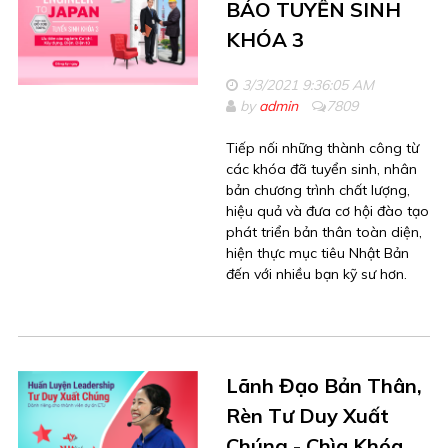
BÁO TUYỂN SINH
KHÓA 3
3/3/2021 9:36:05 AM
by
admin
7809
Tiếp nối những thành công từ
các khóa đã tuyển sinh, nhân
bản chương trình chất lượng,
hiệu quả và đưa cơ hội đào tạo
phát triển bản thân toàn diện,
hiện thực mục tiêu Nhật Bản
đến với nhiều bạn kỹ sư hơn.
Lãnh Đạo Bản Thân,
Rèn Tư Duy Xuất
Chúng - Chìa Khóa