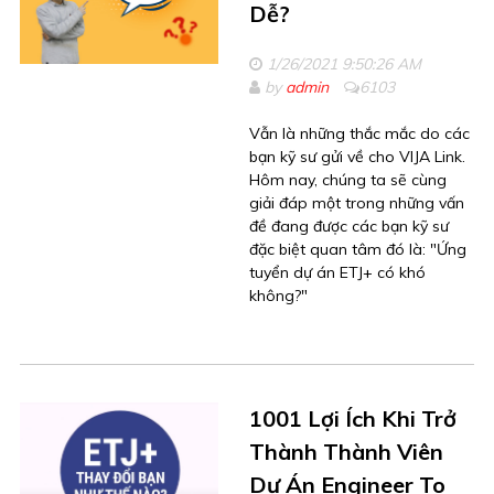
Dễ?
1/26/2021 9:50:26 AM
by
admin
6103
Vẫn là những thắc mắc do các
bạn kỹ sư gửi về cho VIJA Link.
Hôm nay, chúng ta sẽ cùng
giải đáp một trong những vấn
đề đang được các bạn kỹ sư
đặc biệt quan tâm đó là: "Ứng
tuyển dự án ETJ+ có khó
không?"
1001 Lợi Ích Khi Trở
Thành Thành Viên
Dự Án Engineer To