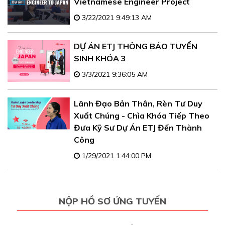
Vietnamese Engineer Project
3/22/2021 9:49:13 AM
DỰ ÁN ETJ THÔNG BÁO TUYỂN
SINH KHÓA 3
3/3/2021 9:36:05 AM
Lãnh Đạo Bản Thân, Rèn Tư Duy
Xuất Chúng - Chìa Khóa Tiếp Theo
Đưa Kỹ Sư Dự Án ETJ Đến Thành
Công
1/29/2021 1:44:00 PM
NỘP HỒ SƠ ỨNG TUYỂN