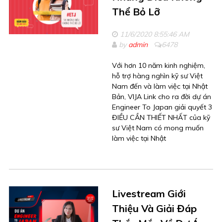
Thể Bỏ Lỡ
11/6/2020 8:55:46 AM
by
admin
6478
Với hơn 10 năm kinh nghiệm,
hỗ trợ hàng nghìn kỹ sư Việt
Nam đến và làm việc tại Nhật
Bản, VIJA Link cho ra đời dự án
Engineer To Japan giải quyết 3
ĐIỀU CẦN THIẾT NHẤT của kỹ
sư Việt Nam có mong muốn
làm việc tại Nhật
Livestream Giới
Thiệu Và Giải Đáp