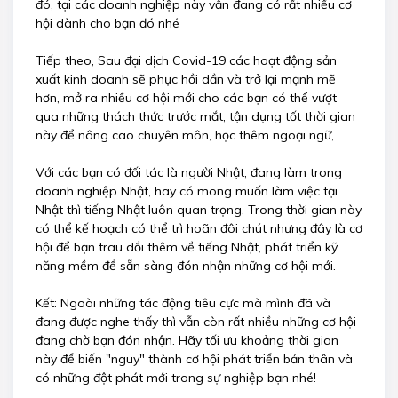
đó, tại các doanh nghiệp này vẫn đang có rất nhiều cơ
hội dành cho bạn đó nhé
Tiếp theo, Sau đại dịch Covid-19 các hoạt động sản
xuất kinh doanh sẽ phục hồi dần và trở lại mạnh mẽ
hơn, mở ra nhiều cơ hội mới cho các bạn có thể vượt
qua những thách thức trước mắt, tận dụng tốt thời gian
này để nâng cao chuyên môn, học thêm ngoại ngữ,...
Với các bạn có đối tác là người Nhật, đang làm trong
doanh nghiệp Nhật, hay có mong muốn làm việc tại
Nhật thì tiếng Nhật luôn quan trọng. Trong thời gian này
có thể kế hoạch có thể trì hoãn đôi chút nhưng đây là cơ
hội để bạn trau dồi thêm về tiếng Nhật, phát triển kỹ
năng mềm để sẵn sàng đón nhận những cơ hội mới.
Kết: Ngoài những tác động tiêu cực mà mình đã và
đang được nghe thấy thì vẫn còn rất nhiều những cơ hội
đang chờ bạn đón nhận. Hãy tối ưu khoảng thời gian
này để biến "nguy" thành cơ hội phát triển bản thân và
có những đột phát mới trong sự nghiệp bạn nhé!