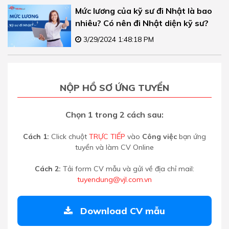
Mức lương của kỹ sư đi Nhật là bao
nhiêu? Có nên đi Nhật diện kỹ sư?
3/29/2024 1:48:18 PM
NỘP HỒ SƠ ỨNG TUYỂN
Chọn 1 trong 2 cách sau:
Cách 1:
Click chuột
TRỰC TIẾP
vào
Công việc
bạn ứng
tuyển và làm CV Online
Cách 2:
Tải form CV mẫu và gửi về địa chỉ mail:
tuyendung@vjl.com.vn
Download CV mẫu