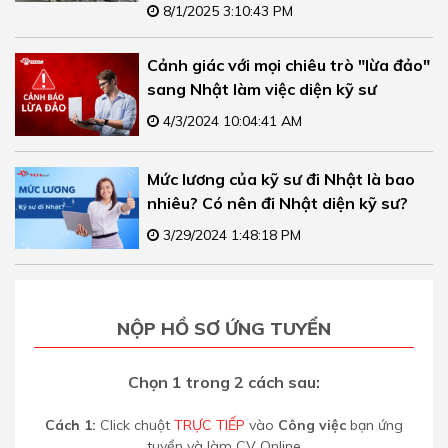
8/1/2025 3:10:43 PM
Cảnh giác với mọi chiêu trò "lừa đảo"
sang Nhật làm việc diện kỹ sư
4/3/2024 10:04:41 AM
Mức lương của kỹ sư đi Nhật là bao
nhiêu? Có nên đi Nhật diện kỹ sư?
3/29/2024 1:48:18 PM
NỘP HỒ SƠ ỨNG TUYỂN
Chọn 1 trong 2 cách sau:
Cách 1:
Click chuột
TRỰC TIẾP
vào
Công việc
bạn ứng
tuyển và làm CV Online